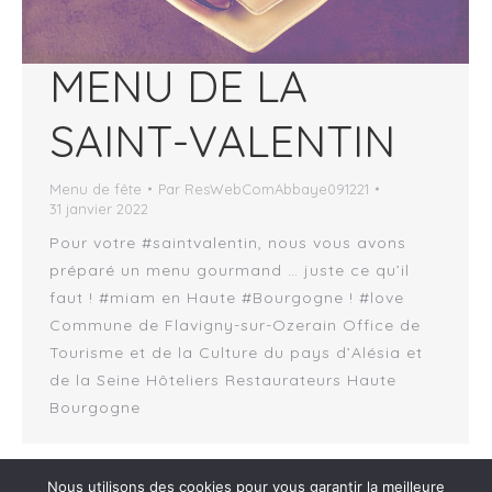
MENU DE LA
SAINT-VALENTIN
Menu de fête
Par
ResWebComAbbaye091221
31 janvier 2022
Pour votre #saintvalentin, nous vous avons
préparé un menu gourmand … juste ce qu’il
faut ! #miam en Haute #Bourgogne ! #love
Commune de Flavigny-sur-Ozerain Office de
Tourisme et de la Culture du pays d’Alésia et
de la Seine Hôteliers Restaurateurs Haute
Bourgogne
Nous utilisons des cookies pour vous garantir la meilleure