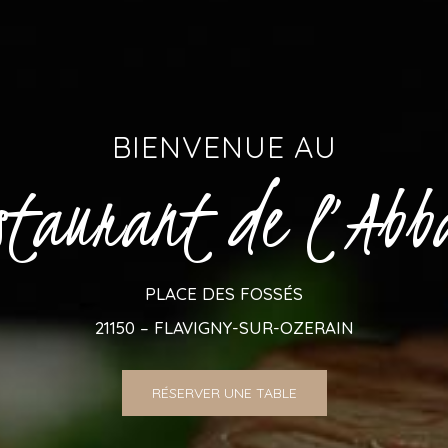
BIENVENUE AU
staurant de l’Abb
PLACE DES FOSSÉS
21150 – FLAVIGNY-SUR-OZERAIN
RÉSERVER UNE TABLE